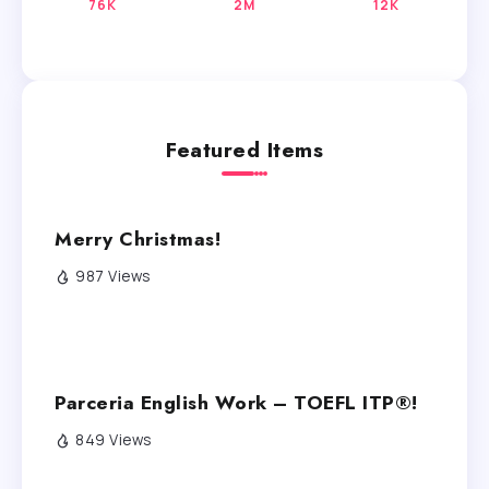
76K
2M
12K
Featured Items
Merry Christmas!
987 Views
Parceria English Work – TOEFL ITP®!
849 Views