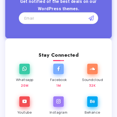
Get notified of the best deals on our
WordPress themes.
Stay Connected
Whatsapp
Facebook
Soundcloud
20M
1M
32K
Youtube
Instagram
Behance