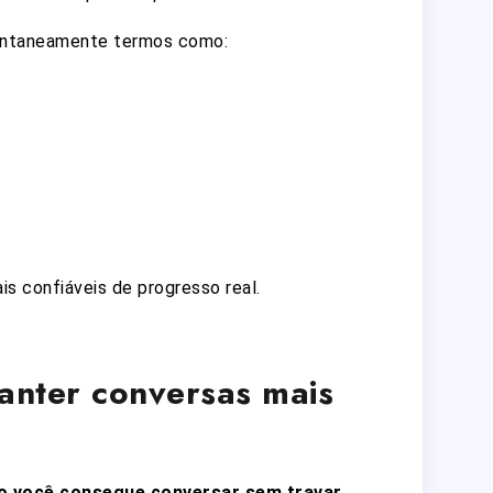
ontaneamente termos como:
s confiáveis de progresso real.
anter conversas mais
o você consegue conversar sem travar
.