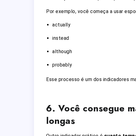
Por exemplo, você começa a usar esp
actually
instead
although
probably
Esse processo é um dos indicadores mai
6. Você consegue m
longas
Outro indicador prático é
quanto temp